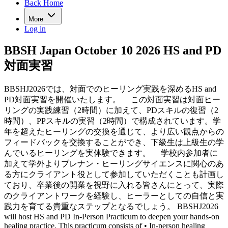
Back Home
More
Log in
BBSH Japan October 10 2026 HS and PD
対面実習
BBSHJ2026では、対面でのヒーリング実践を深めるHS and
PD対面実習を開催いたします。 この対面実習は対面ヒー
リングの実践練習（2時間）に加えて、PDスキルの復習（2
時間）、PPスキルの実習（2時間）で構成されています。学
年を超えたヒーリングの交換を通じて、より広い観点からの
フィードバックを交換することができ、下級生は上級生の学
んでいるヒーリングを実体験できます。 学校内参加者に
加えて学外よりブレナン・ヒーリングサイエンスに関心のあ
る方にクライアント役として参加していただくことも計画し
ており、卒業後の開業を視野に入れる皆さんにとって、実際
のクライアントワークを経験し、ヒーラーとしての自信と実
践力を育てる貴重なステップとなるでしょう。 BBSHJ2026
will host HS and PD In-Person Practicum to deepen your hands-on
healing practice. This practicum consists of • In-person healing