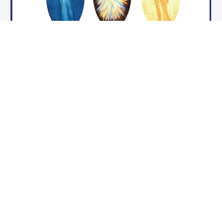
日本 第3学年‐Japan Year 3 2026
Exploration of the Divine: Levels 5, 6 and 7
Takae Kato