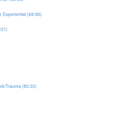
riential (68:58)
07)
auma (82:22)