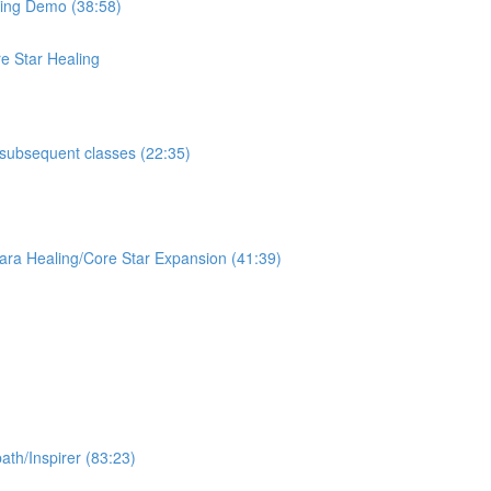
Demo (38:58)
ar Healing
equent classes (22:35)
g/Core Star Expansion (41:39)
pirer (83:23)