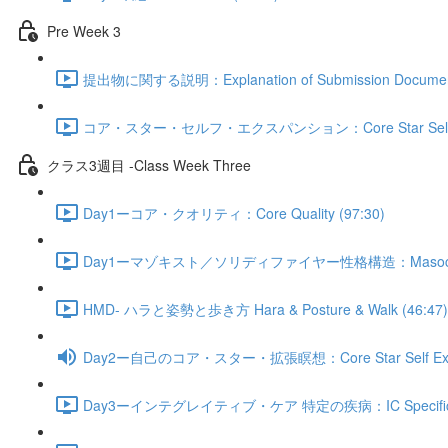
Pre Week 3
提出物に関する説明：Explanation of Submission Document
コア・スター・セルフ・エクスパンション：Core Star Self Exp
クラス3週目 -Class Week Three
Day1ーコア・クオリティ：Core Quality (97:30)
Day1ーマゾキスト／ソリディファイヤー性格構造：Masochist/Sol
HMD- ハラと姿勢と歩き方 Hara & Posture & Walk (46:47)
Day2ー自己のコア・スター・拡張瞑想：Core Star Self Expans
Day3ーインテグレイティブ・ケア 特定の疾病：IC Specific Dis