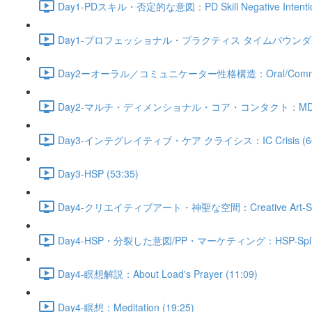
Day1-PDスキル・否定的な意図：PD Skill Negative Intention
Day1-プロフェッショナル・プラクティス タイムバウンダリー：Profess
Day2ーオーラル／コミュニケーター性格構造：Oral/Communica
Day2-マルチ・ディメンショナル・コア・コンタクト：MDCC 
Day3-インテグレイティブ・ケア クライシス：IC Crisis (66
Day3-HSP (53:35)
Day4-クリエイティブアート・神聖な空間：Creative Art-Sacre
Day4-HSP・分裂した意図/PP・マーケティング：HSP-Split Inten
Day4-瞑想解説：About Load's Prayer (11:09)
Day4-瞑想：Meditation (19:25)