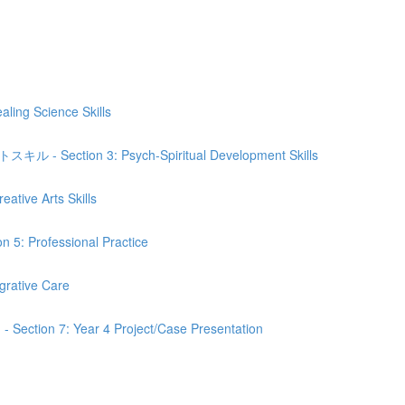
Science Skills
n 3: Psych-Spiritual Development Skills
e Arts Skills
fessional Practice
tive Care
 Year 4 Project/Case Presentation