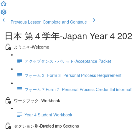
Previous Lesson
Complete and Continue
日本 第４学年‐Japan Year 4 202
ようこそ‐Welcome
アクセプタンス・パケット‐Acceptance Packet
フォーム 3- Form 3- Personal Process Requirement
フォーム 7 Form 7- Personal Process Credential informat
ワークブック- Workbook
Year 4 Student Workbook
セクション別‐Divided into Sections