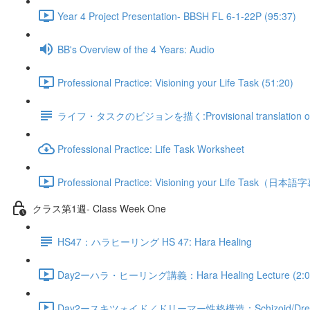
Year 4 Project Presentation- BBSH FL 6-1-22P (95:37)
BB's Overview of the 4 Years: Audio
Professional Practice: Visioning your Life Task (51:20)
ライフ・タスクのビジョンを描く:Provisional translation of Vis
Professional Practice: Life Task Worksheet
Professional Practice: Visioning your Life Task（日本
クラス第1週- Class Week One
HS47：ハラヒーリング HS 47: Hara Healing
Day2ーハラ・ヒーリング講義：Hara Healing Lecture (2:0
Day2ースキツォイド／ドリーマー性格構造：Schizoid/Dremer