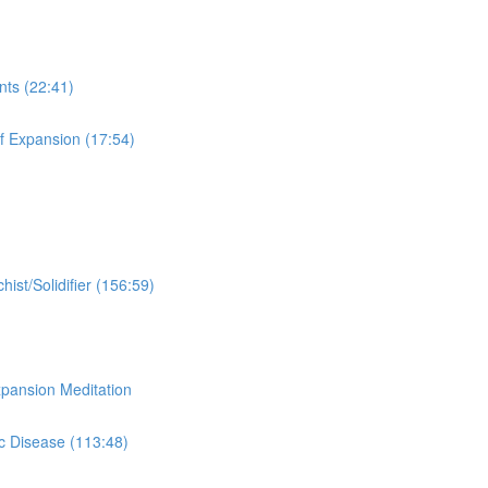
s (22:41)
ansion (17:54)
idifier (156:59)
ion Meditation
ease (113:48)