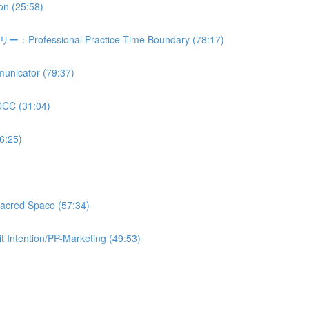
 (25:58)
ional Practice-Time Boundary (78:17)
tor (79:37)
(31:04)
:25)
d Space (57:34)
tion/PP-Marketing (49:53)