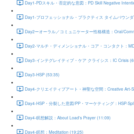
Day1-PDスキル・否定的な意図：PD Skill Negative Intention
Day1-プロフェッショナル・プラクティス タイムバウンダリー：Profess
Day2ーオーラル／コミュニケーター性格構造：Oral/Communica
Day2-マルチ・ディメンショナル・コア・コンタクト：MDCC 
Day3-インテグレイティブ・ケア クライシス：IC Crisis (66
Day3-HSP (53:35)
Day4-クリエイティブアート・神聖な空間：Creative Art-Sacre
Day4-HSP・分裂した意図/PP・マーケティング：HSP-Split Inten
Day4-瞑想解説：About Load's Prayer (11:09)
Day4-瞑想：Meditation (19:25)