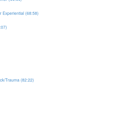
riential (68:58)
07)
auma (82:22)