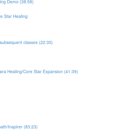
Demo (38:58)
ar Healing
equent classes (22:35)
g/Core Star Expansion (41:39)
pirer (83:23)