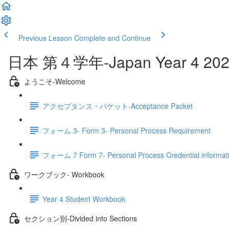
Previous Lesson
Complete and Continue
日本 第４学年‐Japan Year 4 202
ようこそ‐Welcome
アクセプタンス・パケット‐Acceptance Packet
フォーム 3- Form 3- Personal Process Requirement
フォーム 7 Form 7- Personal Process Credential informat
ワークブック- Workbook
Year 4 Student Workbook
セクション別‐Divided into Sections