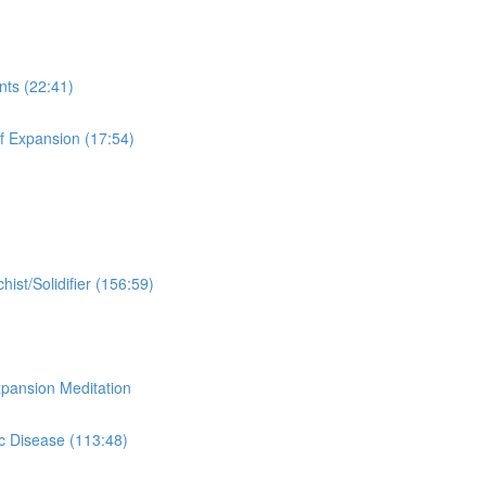
s (22:41)
ansion (17:54)
idifier (156:59)
ion Meditation
ease (113:48)