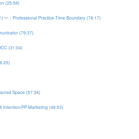
 (25:58)
ional Practice-Time Boundary (78:17)
tor (79:37)
(31:04)
:25)
d Space (57:34)
tion/PP-Marketing (49:53)