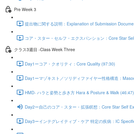
Pre Week 3
提出物に関する説明：Explanation of Submission Document
コア・スター・セルフ・エクスパンション：Core Star Self Exp
クラス3週目 -Class Week Three
Day1ーコア・クオリティ：Core Quality (97:30)
Day1ーマゾキスト／ソリディファイヤー性格構造：Masochist/Sol
HMD- ハラと姿勢と歩き方 Hara & Posture & Walk (46:47)
Day2ー自己のコア・スター・拡張瞑想：Core Star Self Expans
Day3ーインテグレイティブ・ケア 特定の疾病：IC Specific Dis