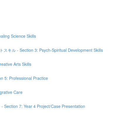
Science Skills
n 3: Psych-Spiritual Development Skills
e Arts Skills
fessional Practice
tive Care
 Year 4 Project/Case Presentation