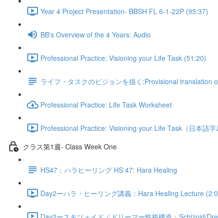
Year 4 Project Presentation- BBSH FL 6-1-22P (95:37)
BB's Overview of the 4 Years: Audio
Professional Practice: Visioning your Life Task (51:20)
ライフ・タスクのビジョンを描く:Provisional translation of Vis
Professional Practice: Life Task Worksheet
Professional Practice: Visioning your Life Task（日本
クラス第1週- Class Week One
HS47：ハラヒーリング HS 47: Hara Healing
Day2ーハラ・ヒーリング講義：Hara Healing Lecture (2:0
Day2ースキツォイド／ドリーマー性格構造：Schizoid/Dremer