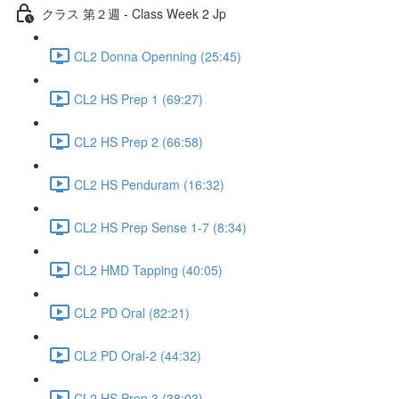
クラス 第２週 - Class Week 2 Jp
CL2 Donna Openning (25:45)
CL2 HS Prep 1 (69:27)
CL2 HS Prep 2 (66:58)
CL2 HS Penduram (16:32)
CL2 HS Prep Sense 1-7 (8:34)
CL2 HMD Tapping (40:05)
CL2 PD Oral (82:21)
CL2 PD Oral-2 (44:32)
CL2 HS Prep 3 (38:03)