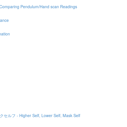
ring Pendulum/Hand scan Readings
ance
ation
igher Self, Lower Self, Mask Self