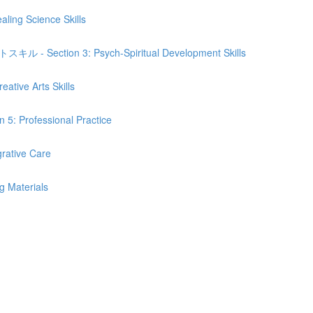
Science Skills
n 3: Psych-Spiritual Development Skills
e Arts Skills
fessional Practice
ive Care
Materials