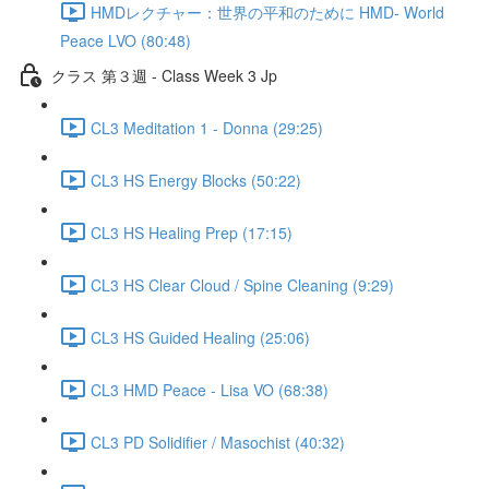
HMDレクチャー：世界の平和のために HMD- World
Peace LVO (80:48)
クラス 第３週 - Class Week 3 Jp
CL3 Meditation 1 - Donna (29:25)
CL3 HS Energy Blocks (50:22)
CL3 HS Healing Prep (17:15)
CL3 HS Clear Cloud / Spine Cleaning (9:29)
CL3 HS Guided Healing (25:06)
CL3 HMD Peace - Lisa VO (68:38)
CL3 PD Solidifier / Masochist (40:32)