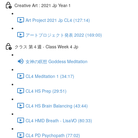
Creative Art : 2021 Jp Year-1
Art Project 2021 Jp CL4 (127:14)
アートプロジェクト発表 2022 (169:00)
クラス 第４週 - Class Week 4 Jp
女神の瞑想 Goddess Meditation
CL4 Meditation 1 (34:17)
CL4 HS Prep (29:51)
CL4 HS Brain Balancing (43:44)
CL4 HMD Breath - LisaVO (80:33)
CL4 PD Psychopath (77:02)