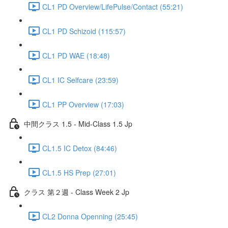
CL1 PD Overview/LifePulse/Contact (55:21)
CL1 PD Schizoid (115:57)
CL1 PD WAE (18:48)
CL1 IC Selfcare (23:59)
CL1 PP Overview (17:03)
中間クラス 1.5 - Mid-Class 1.5 Jp
CL1.5 IC Detox (84:46)
CL1.5 HS Prep (27:01)
クラス 第２週 - Class Week 2 Jp
CL2 Donna Openning (25:45)