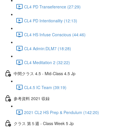
CL4 PD Transeference (27:29)
CL4 PD Intentionality (12:13)
CL4 HS Infuse Conscious (44:46)
CL4 Admin:DLM7 (18:28)
CL4 Meditation 2 (32:22)
中間クラス 4.5 - Mid-Class 4.5 Jp
CL4.5 IC Team (39:19)
参考資料 2021 収録
2021 CL2 HS Prep & Pendulum (142:20)
クラス 第５週 - Class Week 5 Jp