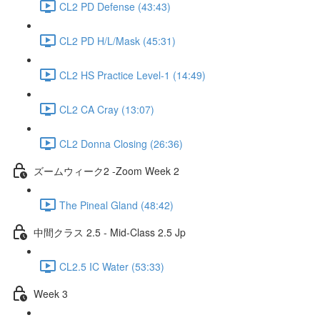
CL2 PD Defense (43:43)
CL2 PD H/L/Mask (45:31)
CL2 HS Practice Level-1 (14:49)
CL2 CA Cray (13:07)
CL2 Donna Closing (26:36)
ズームウィーク2 -Zoom Week 2
The Pineal Gland (48:42)
中間クラス 2.5 - Mid-Class 2.5 Jp
CL2.5 IC Water (53:33)
Week 3