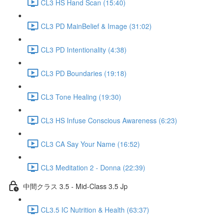
CL3 HS Hand Scan (15:40)
CL3 PD MainBelief & Image (31:02)
CL3 PD Intentionality (4:38)
CL3 PD Boundaries (19:18)
CL3 Tone Healing (19:30)
CL3 HS Infuse Conscious Awareness (6:23)
CL3 CA Say Your Name (16:52)
CL3 Meditation 2 - Donna (22:39)
中間クラス 3.5 - Mid-Class 3.5 Jp
CL3.5 IC Nutrition & Health (63:37)