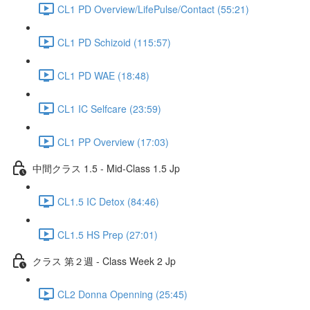
CL1 PD Overview/LifePulse/Contact (55:21)
CL1 PD Schizoid (115:57)
CL1 PD WAE (18:48)
CL1 IC Selfcare (23:59)
CL1 PP Overview (17:03)
中間クラス 1.5 - Mid-Class 1.5 Jp
CL1.5 IC Detox (84:46)
CL1.5 HS Prep (27:01)
クラス 第２週 - Class Week 2 Jp
CL2 Donna Openning (25:45)