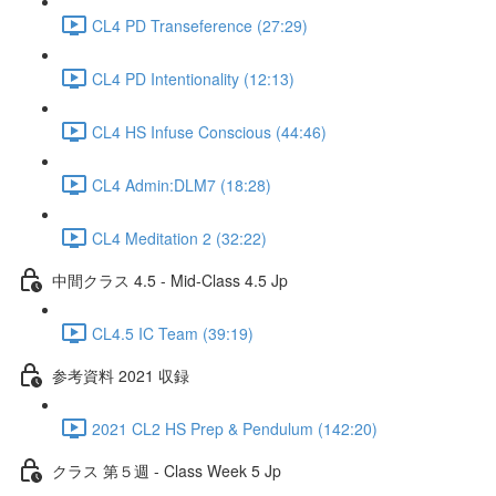
CL4 PD Transeference (27:29)
CL4 PD Intentionality (12:13)
CL4 HS Infuse Conscious (44:46)
CL4 Admin:DLM7 (18:28)
CL4 Meditation 2 (32:22)
中間クラス 4.5 - Mid-Class 4.5 Jp
CL4.5 IC Team (39:19)
参考資料 2021 収録
2021 CL2 HS Prep & Pendulum (142:20)
クラス 第５週 - Class Week 5 Jp