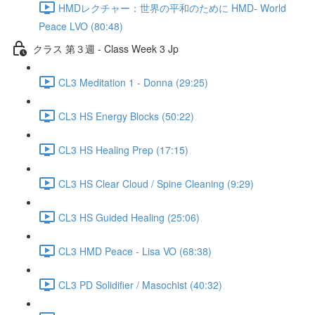
HMDレクチャー：世界の平和のために HMD- World
Peace LVO (80:48)
クラス 第３週 - Class Week 3 Jp
CL3 Meditation 1 - Donna (29:25)
CL3 HS Energy Blocks (50:22)
CL3 HS Healing Prep (17:15)
CL3 HS Clear Cloud / Spine Cleaning (9:29)
CL3 HS Guided Healing (25:06)
CL3 HMD Peace - Lisa VO (68:38)
CL3 PD Solidifier / Masochist (40:32)