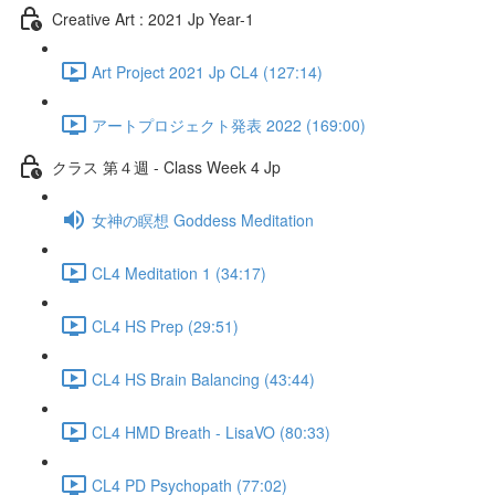
Creative Art : 2021 Jp Year-1
Art Project 2021 Jp CL4 (127:14)
アートプロジェクト発表 2022 (169:00)
クラス 第４週 - Class Week 4 Jp
女神の瞑想 Goddess Meditation
CL4 Meditation 1 (34:17)
CL4 HS Prep (29:51)
CL4 HS Brain Balancing (43:44)
CL4 HMD Breath - LisaVO (80:33)
CL4 PD Psychopath (77:02)