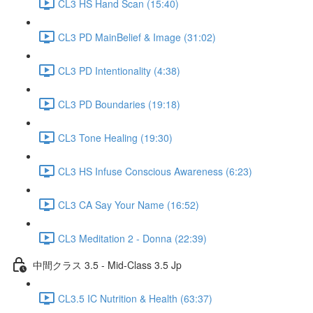
CL3 HS Hand Scan (15:40)
CL3 PD MainBelief & Image (31:02)
CL3 PD Intentionality (4:38)
CL3 PD Boundaries (19:18)
CL3 Tone Healing (19:30)
CL3 HS Infuse Conscious Awareness (6:23)
CL3 CA Say Your Name (16:52)
CL3 Meditation 2 - Donna (22:39)
中間クラス 3.5 - Mid-Class 3.5 Jp
CL3.5 IC Nutrition & Health (63:37)