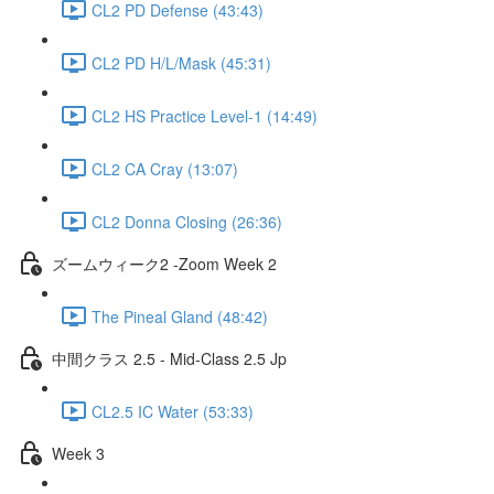
CL2 PD Defense (43:43)
CL2 PD H/L/Mask (45:31)
CL2 HS Practice Level-1 (14:49)
CL2 CA Cray (13:07)
CL2 Donna Closing (26:36)
ズームウィーク2 -Zoom Week 2
The Pineal Gland (48:42)
中間クラス 2.5 - Mid-Class 2.5 Jp
CL2.5 IC Water (53:33)
Week 3