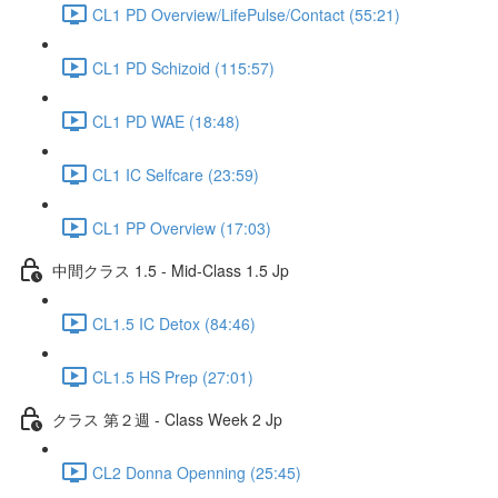
CL1 PD Overview/LifePulse/Contact (55:21)
CL1 PD Schizoid (115:57)
CL1 PD WAE (18:48)
CL1 IC Selfcare (23:59)
CL1 PP Overview (17:03)
中間クラス 1.5 - Mid-Class 1.5 Jp
CL1.5 IC Detox (84:46)
CL1.5 HS Prep (27:01)
クラス 第２週 - Class Week 2 Jp
CL2 Donna Openning (25:45)