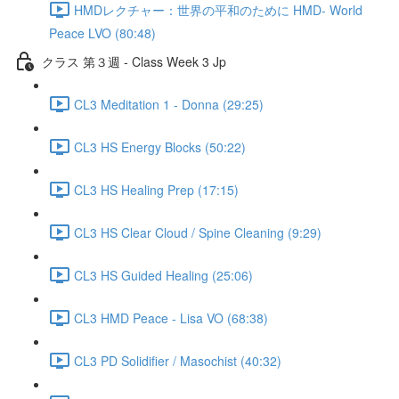
HMDレクチャー：世界の平和のために HMD- World
Peace LVO (80:48)
クラス 第３週 - Class Week 3 Jp
CL3 Meditation 1 - Donna (29:25)
CL3 HS Energy Blocks (50:22)
CL3 HS Healing Prep (17:15)
CL3 HS Clear Cloud / Spine Cleaning (9:29)
CL3 HS Guided Healing (25:06)
CL3 HMD Peace - Lisa VO (68:38)
CL3 PD Solidifier / Masochist (40:32)