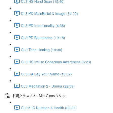
CL3 HS Hand Scan (15:40)
CL3 PD MainBelief & Image (31:02)
CL3 PD Intentionality (4:38)
CL3 PD Boundaries (19:18)
CL3 Tone Healing (19:30)
CL3 HS Infuse Conscious Awareness (6:23)
CL3 CA Say Your Name (16:52)
CL3 Meditation 2 - Donna (22:39)
中間クラス 3.5 - Mid-Class 3.5 Jp
CL3.5 IC Nutrition & Health (63:37)