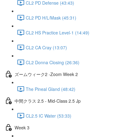
CL2 PD Defense (43:43)
CL2 PD H/L/Mask (45:31)
CL2 HS Practice Level-1 (14:49)
CL2 CA Cray (13:07)
CL2 Donna Closing (26:36)
ズームウィーク2 -Zoom Week 2
The Pineal Gland (48:42)
中間クラス 2.5 - Mid-Class 2.5 Jp
CL2.5 IC Water (53:33)
Week 3