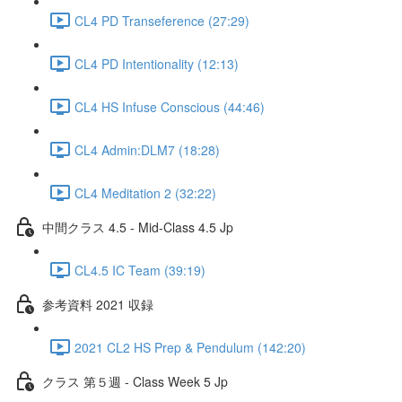
CL4 PD Transeference (27:29)
CL4 PD Intentionality (12:13)
CL4 HS Infuse Conscious (44:46)
CL4 Admin:DLM7 (18:28)
CL4 Meditation 2 (32:22)
中間クラス 4.5 - Mid-Class 4.5 Jp
CL4.5 IC Team (39:19)
参考資料 2021 収録
2021 CL2 HS Prep & Pendulum (142:20)
クラス 第５週 - Class Week 5 Jp