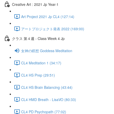
Creative Art : 2021 Jp Year-1
Art Project 2021 Jp CL4 (127:14)
アートプロジェクト発表 2022 (169:00)
クラス 第４週 - Class Week 4 Jp
女神の瞑想 Goddess Meditation
CL4 Meditation 1 (34:17)
CL4 HS Prep (29:51)
CL4 HS Brain Balancing (43:44)
CL4 HMD Breath - LisaVO (80:33)
CL4 PD Psychopath (77:02)