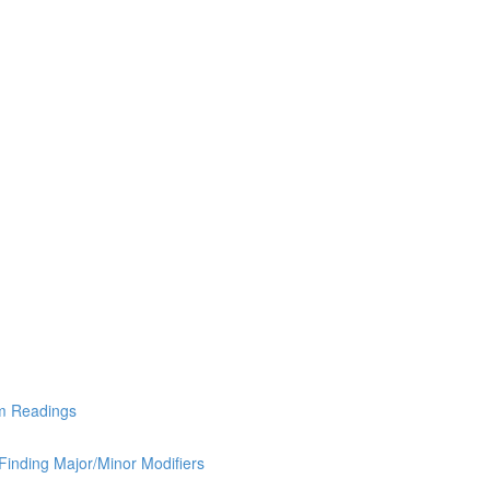
Readings
g Major/Minor Modifiers