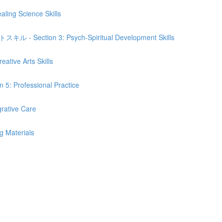
Science Skills
n 3: Psych-Spiritual Development Skills
e Arts Skills
fessional Practice
ive Care
Materials