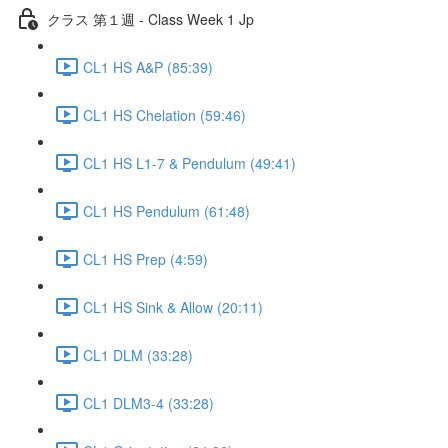
クラス 第１週 - Class Week 1 Jp
CL1 HS A&P (85:39)
CL1 HS Chelation (59:46)
CL1 HS L1-7 & Pendulum (49:41)
CL1 HS Pendulum (61:48)
CL1 HS Prep (4:59)
CL1 HS Sink & Allow (20:11)
CL1 DLM (33:28)
CL1 DLM3-4 (33:28)