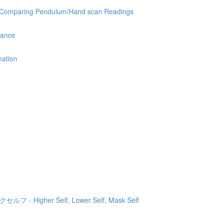
ring Pendulum/Hand scan Readings
ance
ation
igher Self, Lower Self, Mask Self