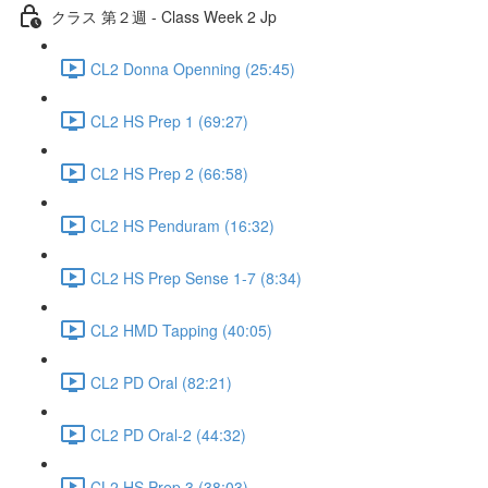
クラス 第２週 - Class Week 2 Jp
CL2 Donna Openning (25:45)
CL2 HS Prep 1 (69:27)
CL2 HS Prep 2 (66:58)
CL2 HS Penduram (16:32)
CL2 HS Prep Sense 1-7 (8:34)
CL2 HMD Tapping (40:05)
CL2 PD Oral (82:21)
CL2 PD Oral-2 (44:32)
CL2 HS Prep 3 (38:03)