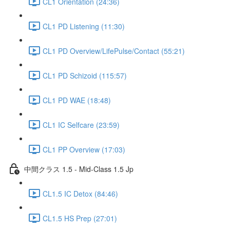
CL1 Orientation (24:36)
CL1 PD Listening (11:30)
CL1 PD Overview/LifePulse/Contact (55:21)
CL1 PD Schizoid (115:57)
CL1 PD WAE (18:48)
CL1 IC Selfcare (23:59)
CL1 PP Overview (17:03)
中間クラス 1.5 - Mid-Class 1.5 Jp
CL1.5 IC Detox (84:46)
CL1.5 HS Prep (27:01)