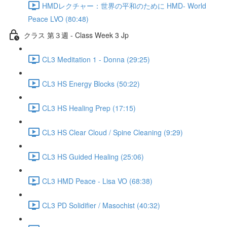
HMDレクチャー：世界の平和のために HMD- World
Peace LVO (80:48)
クラス 第３週 - Class Week 3 Jp
CL3 Meditation 1 - Donna (29:25)
CL3 HS Energy Blocks (50:22)
CL3 HS Healing Prep (17:15)
CL3 HS Clear Cloud / Spine Cleaning (9:29)
CL3 HS Guided Healing (25:06)
CL3 HMD Peace - Lisa VO (68:38)
CL3 PD Solidifier / Masochist (40:32)