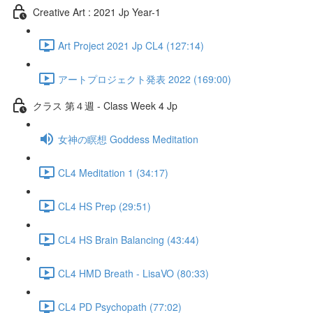
Creative Art : 2021 Jp Year-1
Art Project 2021 Jp CL4 (127:14)
アートプロジェクト発表 2022 (169:00)
クラス 第４週 - Class Week 4 Jp
女神の瞑想 Goddess Meditation
CL4 Meditation 1 (34:17)
CL4 HS Prep (29:51)
CL4 HS Brain Balancing (43:44)
CL4 HMD Breath - LisaVO (80:33)
CL4 PD Psychopath (77:02)