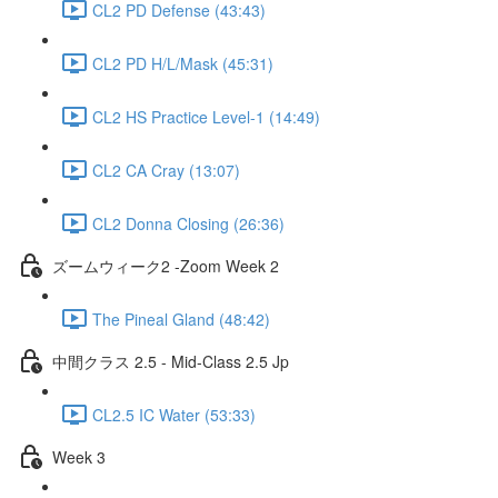
CL2 PD Defense (43:43)
CL2 PD H/L/Mask (45:31)
CL2 HS Practice Level-1 (14:49)
CL2 CA Cray (13:07)
CL2 Donna Closing (26:36)
ズームウィーク2 -Zoom Week 2
The Pineal Gland (48:42)
中間クラス 2.5 - Mid-Class 2.5 Jp
CL2.5 IC Water (53:33)
Week 3