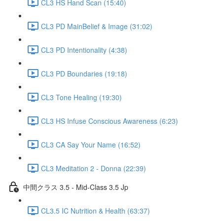
CL3 HS Hand Scan (15:40)
CL3 PD MainBelief & Image (31:02)
CL3 PD Intentionality (4:38)
CL3 PD Boundaries (19:18)
CL3 Tone Healing (19:30)
CL3 HS Infuse Conscious Awareness (6:23)
CL3 CA Say Your Name (16:52)
CL3 Meditation 2 - Donna (22:39)
中間クラス 3.5 - Mid-Class 3.5 Jp
CL3.5 IC Nutrition & Health (63:37)