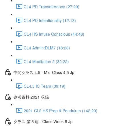
CL4 PD Transeference (27:29)
CL4 PD Intentionality (12:13)
CL4 HS Infuse Conscious (44:46)
CL4 Admin:DLM7 (18:28)
CL4 Meditation 2 (32:22)
中間クラス 4.5 - Mid-Class 4.5 Jp
CL4.5 IC Team (39:19)
参考資料 2021 収録
2021 CL2 HS Prep & Pendulum (142:20)
クラス 第５週 - Class Week 5 Jp