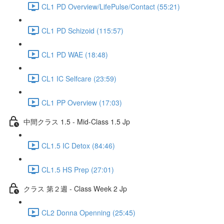
CL1 PD Overview/LifePulse/Contact (55:21)
CL1 PD Schizoid (115:57)
CL1 PD WAE (18:48)
CL1 IC Selfcare (23:59)
CL1 PP Overview (17:03)
中間クラス 1.5 - Mid-Class 1.5 Jp
CL1.5 IC Detox (84:46)
CL1.5 HS Prep (27:01)
クラス 第２週 - Class Week 2 Jp
CL2 Donna Openning (25:45)