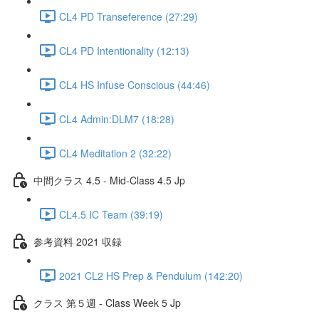
CL4 PD Transeference (27:29)
CL4 PD Intentionality (12:13)
CL4 HS Infuse Conscious (44:46)
CL4 Admin:DLM7 (18:28)
CL4 Meditation 2 (32:22)
中間クラス 4.5 - Mid-Class 4.5 Jp
CL4.5 IC Team (39:19)
参考資料 2021 収録
2021 CL2 HS Prep & Pendulum (142:20)
クラス 第５週 - Class Week 5 Jp