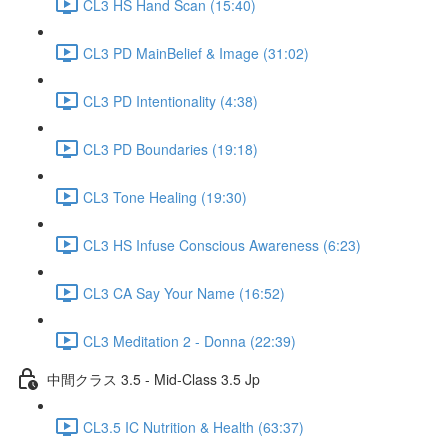
CL3 HS Hand Scan (15:40)
CL3 PD MainBelief & Image (31:02)
CL3 PD Intentionality (4:38)
CL3 PD Boundaries (19:18)
CL3 Tone Healing (19:30)
CL3 HS Infuse Conscious Awareness (6:23)
CL3 CA Say Your Name (16:52)
CL3 Meditation 2 - Donna (22:39)
中間クラス 3.5 - Mid-Class 3.5 Jp
CL3.5 IC Nutrition & Health (63:37)