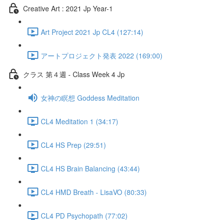
Creative Art : 2021 Jp Year-1
Art Project 2021 Jp CL4 (127:14)
アートプロジェクト発表 2022 (169:00)
クラス 第４週 - Class Week 4 Jp
女神の瞑想 Goddess Meditation
CL4 Meditation 1 (34:17)
CL4 HS Prep (29:51)
CL4 HS Brain Balancing (43:44)
CL4 HMD Breath - LisaVO (80:33)
CL4 PD Psychopath (77:02)