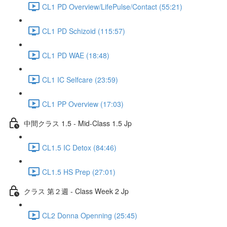
CL1 PD Overview/LifePulse/Contact (55:21)
CL1 PD Schizoid (115:57)
CL1 PD WAE (18:48)
CL1 IC Selfcare (23:59)
CL1 PP Overview (17:03)
中間クラス 1.5 - Mid-Class 1.5 Jp
CL1.5 IC Detox (84:46)
CL1.5 HS Prep (27:01)
クラス 第２週 - Class Week 2 Jp
CL2 Donna Openning (25:45)