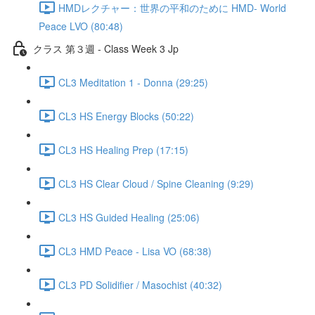
HMDレクチャー：世界の平和のために HMD- World
Peace LVO (80:48)
クラス 第３週 - Class Week 3 Jp
CL3 Meditation 1 - Donna (29:25)
CL3 HS Energy Blocks (50:22)
CL3 HS Healing Prep (17:15)
CL3 HS Clear Cloud / Spine Cleaning (9:29)
CL3 HS Guided Healing (25:06)
CL3 HMD Peace - Lisa VO (68:38)
CL3 PD Solidifier / Masochist (40:32)