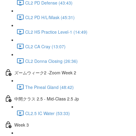
CL2 PD Defense (43:43)
CL2 PD H/L/Mask (45:31)
CL2 HS Practice Level-1 (14:49)
CL2 CA Cray (13:07)
CL2 Donna Closing (26:36)
ズームウィーク2 -Zoom Week 2
The Pineal Gland (48:42)
中間クラス 2.5 - Mid-Class 2.5 Jp
CL2.5 IC Water (53:33)
Week 3