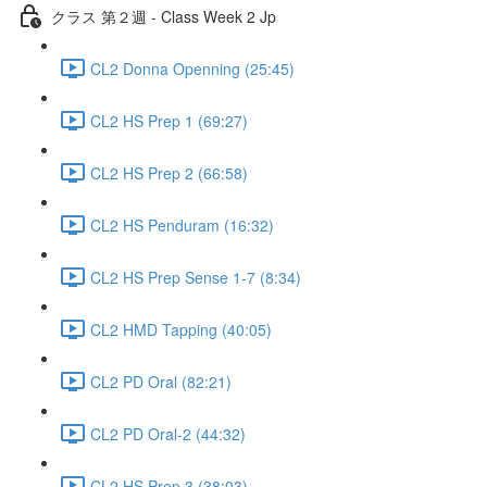
クラス 第２週 - Class Week 2 Jp
CL2 Donna Openning (25:45)
CL2 HS Prep 1 (69:27)
CL2 HS Prep 2 (66:58)
CL2 HS Penduram (16:32)
CL2 HS Prep Sense 1-7 (8:34)
CL2 HMD Tapping (40:05)
CL2 PD Oral (82:21)
CL2 PD Oral-2 (44:32)
CL2 HS Prep 3 (38:03)