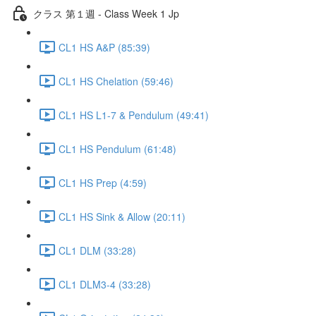
クラス 第１週 - Class Week 1 Jp
CL1 HS A&P (85:39)
CL1 HS Chelation (59:46)
CL1 HS L1-7 & Pendulum (49:41)
CL1 HS Pendulum (61:48)
CL1 HS Prep (4:59)
CL1 HS Sink & Allow (20:11)
CL1 DLM (33:28)
CL1 DLM3-4 (33:28)