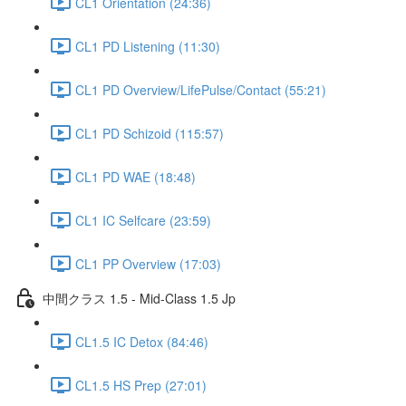
CL1 Orientation (24:36)
CL1 PD Listening (11:30)
CL1 PD Overview/LifePulse/Contact (55:21)
CL1 PD Schizoid (115:57)
CL1 PD WAE (18:48)
CL1 IC Selfcare (23:59)
CL1 PP Overview (17:03)
中間クラス 1.5 - Mid-Class 1.5 Jp
CL1.5 IC Detox (84:46)
CL1.5 HS Prep (27:01)