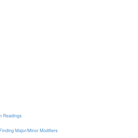
Readings
g Major/Minor Modifiers