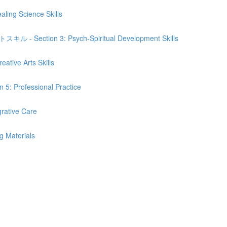
Science Skills
n 3: Psych-Spiritual Development Skills
e Arts Skills
fessional Practice
ive Care
Materials