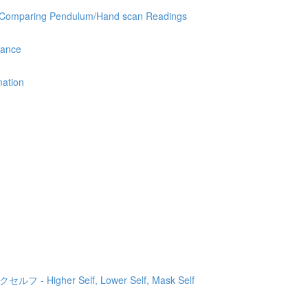
ring Pendulum/Hand scan Readings
ance
ation
igher Self, Lower Self, Mask Self