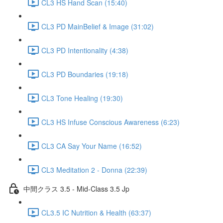
CL3 HS Hand Scan (15:40)
CL3 PD MainBelief & Image (31:02)
CL3 PD Intentionality (4:38)
CL3 PD Boundaries (19:18)
CL3 Tone Healing (19:30)
CL3 HS Infuse Conscious Awareness (6:23)
CL3 CA Say Your Name (16:52)
CL3 Meditation 2 - Donna (22:39)
中間クラス 3.5 - Mid-Class 3.5 Jp
CL3.5 IC Nutrition & Health (63:37)