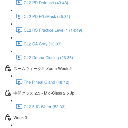
CL2 PD Defense (43:43)
CL2 PD H/L/Mask (45:31)
CL2 HS Practice Level-1 (14:49)
CL2 CA Cray (13:07)
CL2 Donna Closing (26:36)
ズームウィーク2 -Zoom Week 2
The Pineal Gland (48:42)
中間クラス 2.5 - Mid-Class 2.5 Jp
CL2.5 IC Water (53:33)
Week 3