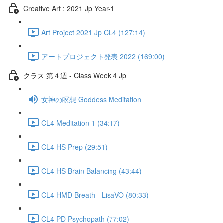
Creative Art : 2021 Jp Year-1
Art Project 2021 Jp CL4 (127:14)
アートプロジェクト発表 2022 (169:00)
クラス 第４週 - Class Week 4 Jp
女神の瞑想 Goddess Meditation
CL4 Meditation 1 (34:17)
CL4 HS Prep (29:51)
CL4 HS Brain Balancing (43:44)
CL4 HMD Breath - LisaVO (80:33)
CL4 PD Psychopath (77:02)