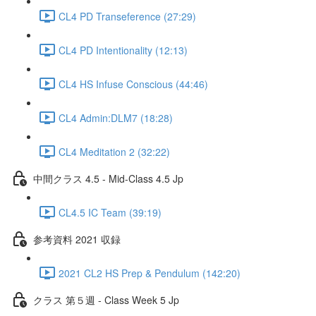
CL4 PD Transeference (27:29)
CL4 PD Intentionality (12:13)
CL4 HS Infuse Conscious (44:46)
CL4 Admin:DLM7 (18:28)
CL4 Meditation 2 (32:22)
中間クラス 4.5 - Mid-Class 4.5 Jp
CL4.5 IC Team (39:19)
参考資料 2021 収録
2021 CL2 HS Prep & Pendulum (142:20)
クラス 第５週 - Class Week 5 Jp