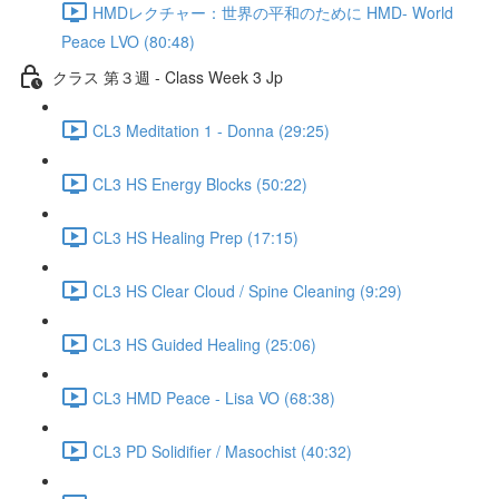
HMDレクチャー：世界の平和のために HMD- World
Peace LVO (80:48)
クラス 第３週 - Class Week 3 Jp
CL3 Meditation 1 - Donna (29:25)
CL3 HS Energy Blocks (50:22)
CL3 HS Healing Prep (17:15)
CL3 HS Clear Cloud / Spine Cleaning (9:29)
CL3 HS Guided Healing (25:06)
CL3 HMD Peace - Lisa VO (68:38)
CL3 PD Solidifier / Masochist (40:32)