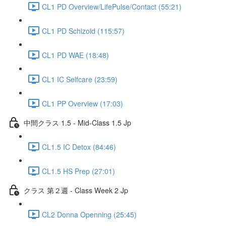
CL1 PD Overview/LifePulse/Contact (55:21)
CL1 PD Schizoid (115:57)
CL1 PD WAE (18:48)
CL1 IC Selfcare (23:59)
CL1 PP Overview (17:03)
中間クラス 1.5 - Mid-Class 1.5 Jp
CL1.5 IC Detox (84:46)
CL1.5 HS Prep (27:01)
クラス 第２週 - Class Week 2 Jp
CL2 Donna Openning (25:45)