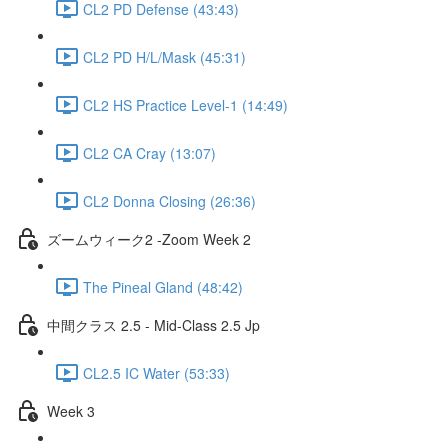
CL2 PD Defense (43:43)
CL2 PD H/L/Mask (45:31)
CL2 HS Practice Level-1 (14:49)
CL2 CA Cray (13:07)
CL2 Donna Closing (26:36)
ズームウィーク2 -Zoom Week 2
The Pineal Gland (48:42)
中間クラス 2.5 - Mid-Class 2.5 Jp
CL2.5 IC Water (53:33)
Week 3