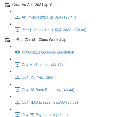
Creative Art : 2021 Jp Year-1
Art Project 2021 Jp CL4 (127:14)
アートプロジェクト発表 2022 (169:00)
クラス 第４週 - Class Week 4 Jp
女神の瞑想 Goddess Meditation
CL4 Meditation 1 (34:17)
CL4 HS Prep (29:51)
CL4 HS Brain Balancing (43:44)
CL4 HMD Breath - LisaVO (80:33)
CL4 PD Psychopath (77:02)