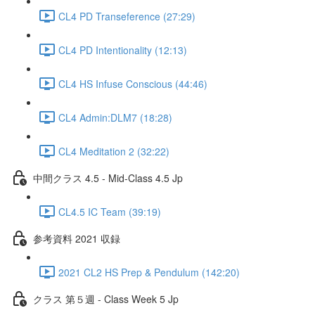
CL4 PD Transeference (27:29)
CL4 PD Intentionality (12:13)
CL4 HS Infuse Conscious (44:46)
CL4 Admin:DLM7 (18:28)
CL4 Meditation 2 (32:22)
中間クラス 4.5 - Mid-Class 4.5 Jp
CL4.5 IC Team (39:19)
参考資料 2021 収録
2021 CL2 HS Prep & Pendulum (142:20)
クラス 第５週 - Class Week 5 Jp