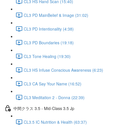
CL3 HS Hand Scan (15:40)
CL3 PD MainBelief & Image (31:02)
CL3 PD Intentionality (4:38)
CL3 PD Boundaries (19:18)
CL3 Tone Healing (19:30)
CL3 HS Infuse Conscious Awareness (6:23)
CL3 CA Say Your Name (16:52)
CL3 Meditation 2 - Donna (22:39)
中間クラス 3.5 - Mid-Class 3.5 Jp
CL3.5 IC Nutrition & Health (63:37)