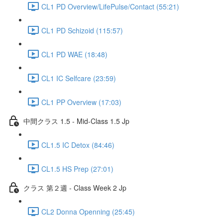
CL1 PD Overview/LifePulse/Contact (55:21)
CL1 PD Schizoid (115:57)
CL1 PD WAE (18:48)
CL1 IC Selfcare (23:59)
CL1 PP Overview (17:03)
中間クラス 1.5 - Mid-Class 1.5 Jp
CL1.5 IC Detox (84:46)
CL1.5 HS Prep (27:01)
クラス 第２週 - Class Week 2 Jp
CL2 Donna Openning (25:45)