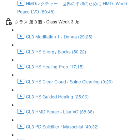
HMDレクチャー：世界の平和のために HMD- World
Peace LVO (80:48)
クラス 第３週 - Class Week 3 Jp
CL3 Meditation 1 - Donna (29:25)
CL3 HS Energy Blocks (50:22)
CL3 HS Healing Prep (17:15)
CL3 HS Clear Cloud / Spine Cleaning (9:29)
CL3 HS Guided Healing (25:06)
CL3 HMD Peace - Lisa VO (68:38)
CL3 PD Solidifier / Masochist (40:32)