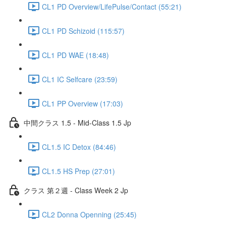
CL1 PD Overview/LifePulse/Contact (55:21)
CL1 PD Schizoid (115:57)
CL1 PD WAE (18:48)
CL1 IC Selfcare (23:59)
CL1 PP Overview (17:03)
中間クラス 1.5 - Mid-Class 1.5 Jp
CL1.5 IC Detox (84:46)
CL1.5 HS Prep (27:01)
クラス 第２週 - Class Week 2 Jp
CL2 Donna Openning (25:45)