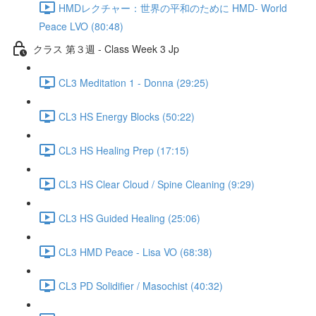
HMDレクチャー：世界の平和のために HMD- World
Peace LVO (80:48)
クラス 第３週 - Class Week 3 Jp
CL3 Meditation 1 - Donna (29:25)
CL3 HS Energy Blocks (50:22)
CL3 HS Healing Prep (17:15)
CL3 HS Clear Cloud / Spine Cleaning (9:29)
CL3 HS Guided Healing (25:06)
CL3 HMD Peace - Lisa VO (68:38)
CL3 PD Solidifier / Masochist (40:32)