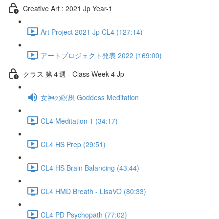
Creative Art : 2021 Jp Year-1
Art Project 2021 Jp CL4 (127:14)
アートプロジェクト発表 2022 (169:00)
クラス 第４週 - Class Week 4 Jp
女神の瞑想 Goddess Meditation
CL4 Meditation 1 (34:17)
CL4 HS Prep (29:51)
CL4 HS Brain Balancing (43:44)
CL4 HMD Breath - LisaVO (80:33)
CL4 PD Psychopath (77:02)