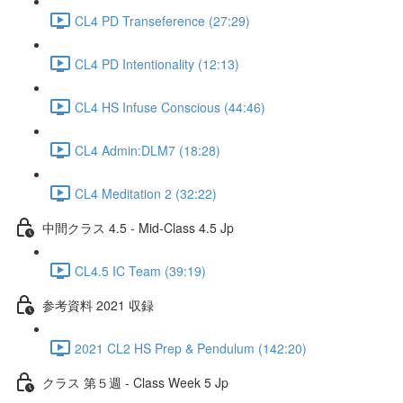
CL4 PD Transeference (27:29)
CL4 PD Intentionality (12:13)
CL4 HS Infuse Conscious (44:46)
CL4 Admin:DLM7 (18:28)
CL4 Meditation 2 (32:22)
中間クラス 4.5 - Mid-Class 4.5 Jp
CL4.5 IC Team (39:19)
参考資料 2021 収録
2021 CL2 HS Prep & Pendulum (142:20)
クラス 第５週 - Class Week 5 Jp