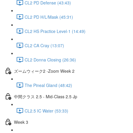
CL2 PD Defense (43:43)
CL2 PD H/L/Mask (45:31)
CL2 HS Practice Level-1 (14:49)
CL2 CA Cray (13:07)
CL2 Donna Closing (26:36)
ズームウィーク2 -Zoom Week 2
The Pineal Gland (48:42)
中間クラス 2.5 - Mid-Class 2.5 Jp
CL2.5 IC Water (53:33)
Week 3