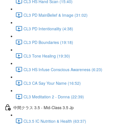
CL3 HS Hand Scan (15:40)
CL3 PD MainBelief & Image (31:02)
CL3 PD Intentionality (4:38)
CL3 PD Boundaries (19:18)
CL3 Tone Healing (19:30)
CL3 HS Infuse Conscious Awareness (6:23)
CL3 CA Say Your Name (16:52)
CL3 Meditation 2 - Donna (22:39)
中間クラス 3.5 - Mid-Class 3.5 Jp
CL3.5 IC Nutrition & Health (63:37)