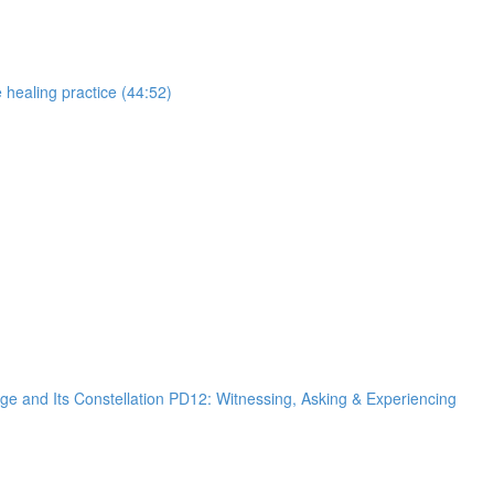
g practice (44:52)
llation PD12: Witnessing, Asking & Experiencing