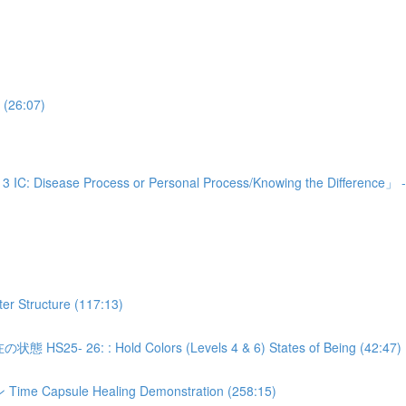
26:07)
ocess or Personal Process/Knowing the Difference」 - (
Structure (117:13)
: : Hold Colors (Levels 4 & 6) States of Being (42:47)
le Healing Demonstration (258:15)