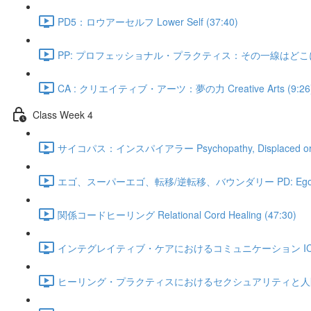
PD5：ロウアーセルフ Lower Self (37:40)
PP: プロフェッショナル・プラクティス：その一線はどこにある？ P
CA : クリエイティブ・アーツ：夢の力 Creative Arts (9:26
Class Week 4
サイコパス：インスパイアラー Psychopathy, Displaced or the 
エゴ、スーパーエゴ、転移/逆転移、バウンダリー PD: Ego, Super Ego,
関係コードヒーリング Relational Cord Healing (47:30)
インテグレイティブ・ケアにおけるコミュニケーション IC: Communicati
ヒーリング・プラクティスにおけるセクシュアリティと人間関係 PP: Sexuali