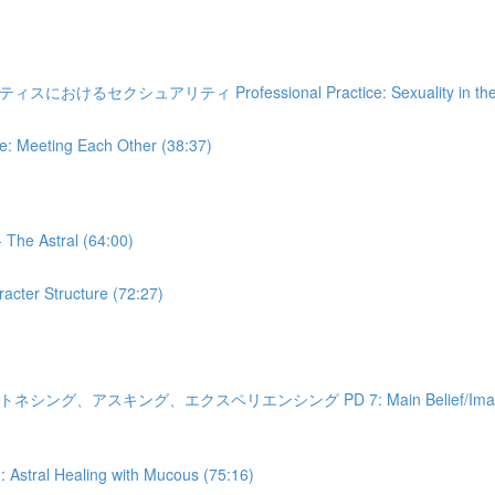
ティ Professional Practice: Sexuality in the healin
ting Each Other (38:37)
Astral (64:00)
r Structure (72:27)
、エクスペリエンシング PD 7: Main Belief/Image and Its Conste
Healing with Mucous (75:16)