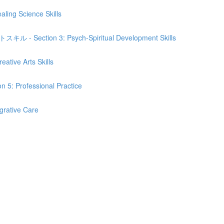
Science Skills
n 3: Psych-Spiritual Development Skills
e Arts Skills
fessional Practice
tive Care