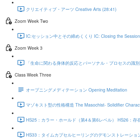
クリエイティブ・アーツ Creative Arts (28:41)
Zoom Week Two
IC:セッション中とその締めくくり IC: Closing the Session (
Zoom Week 3
「生命に関わる身体的反応とパーソナル・プロセスの識別 3 IC: Disease Pr
Class Week Three
オープニングメディテーション Opening Meditation
マゾキスト型の性格構造 The Masochist- Solidifier Character 
HS25：カラー・ホールド（第4＆第6レベル） HS26：存在の状態 HS25- 26
HS33：タイムカプセルヒーリングのデモンストレーション Time Capsu