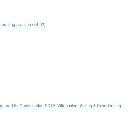
g practice (44:52)
llation PD12: Witnessing, Asking & Experiencing