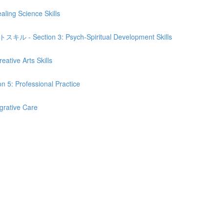
Science Skills
n 3: Psych-Spiritual Development Skills
e Arts Skills
fessional Practice
tive Care