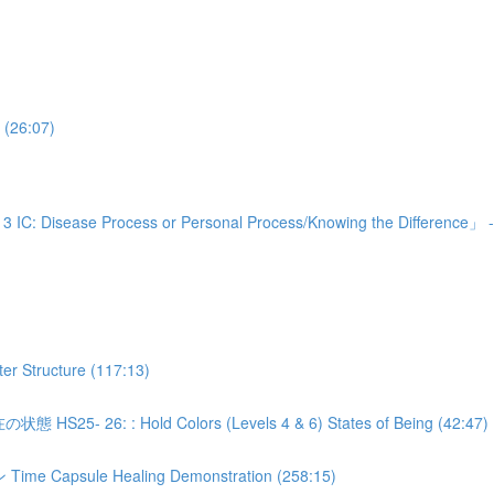
26:07)
ocess or Personal Process/Knowing the Difference」 - (
Structure (117:13)
: : Hold Colors (Levels 4 & 6) States of Being (42:47)
le Healing Demonstration (258:15)