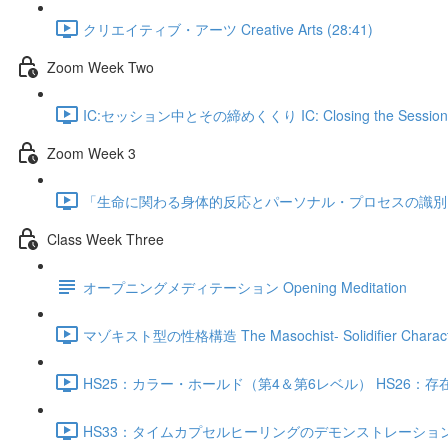
クリエイティブ・アーツ Creative Arts (28:41)
Zoom Week Two
IC:セッション中とその締めくくり IC: Closing the Session (
Zoom Week 3
「生命に関わる身体的反応とパーソナル・プロセスの識別 3 IC: Disease Pr
Class Week Three
オープニングメディテーション Opening Meditation
マゾキスト型の性格構造 The Masochist- Solidifier Character 
HS25：カラー・ホールド（第4＆第6レベル） HS26：存在の状態 HS25- 26
HS33：タイムカプセルヒーリングのデモンストレーション Time Capsu