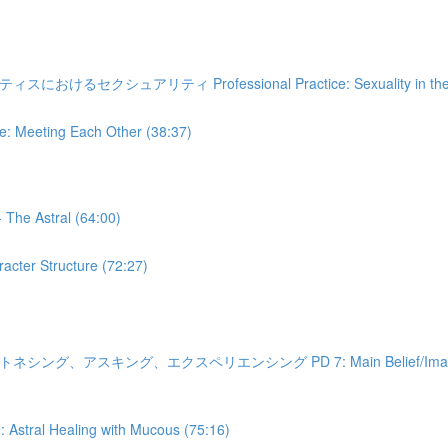
ティ Professional Practice: Sexuality in the healin
ting Each Other (38:37)
Astral (64:00)
r Structure (72:27)
、エクスペリエンシング PD 7: Main Belief/Image and Its Conste
Healing with Mucous (75:16)