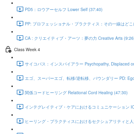
PD5：ロウアーセルフ Lower Self (37:40)
PP: プロフェッショナル・プラクティス：その一線はどこにある？ P
CA : クリエイティブ・アーツ：夢の力 Creative Arts (9:26
Class Week 4
サイコパス：インスパイアラー Psychopathy, Displaced or the 
エゴ、スーパーエゴ、転移/逆転移、バウンダリー PD: Ego, Super Ego,
関係コードヒーリング Relational Cord Healing (47:30)
インテグレイティブ・ケアにおけるコミュニケーション IC: Communicati
ヒーリング・プラクティスにおけるセクシュアリティと人間関係 PP: Sexuali